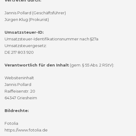
Jannis Pollard (Geschäftsführer)
Jürgen Klug (Prokurist)
Umsatzsteuer-ID:
Umsatzsteuer-Identifikationsnummer nach §27a
Umsatzsteuergesetz:
DE 217 803 920
Verantwortlich für den Inhalt
(gem. § 55 Abs. 2 RStV):
Websiteninhalt
Jannis Pollard
Raiffeisenstr. 20
64347 Griesheim
Bildrechte:
Fotolia
https://www.fotolia.de